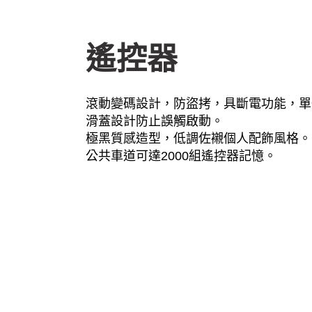
遙控器
滾動變碼設計，防盜拷，具斷電功能，單
滑蓋設計防止誤觸啟動。
極黑質感造型，低調佐襯個人配飾風格。
公共車道可達2000組遙控器記憶。