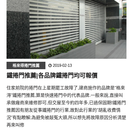
格來得捲門推薦
2019-02-13
鐵捲門推薦|各品牌鐵捲門均可報價‎
住家前院的捲門在上星期罷工故障了,建商施作的品牌是"格來
淂"鐵捲門推薦,算是快速捲門中的代表品牌.一般來說,直接叫
承做廠商來維修即可,但交屋至今約四年多,已過保固期!鐵捲門
推薦因有朋友從事鐵捲門的行業,故對此行業的"胡亂收費情
況"有點瞭解;為避免被敲冤大頭,所以想先將故障原因分析清楚
再來叫修