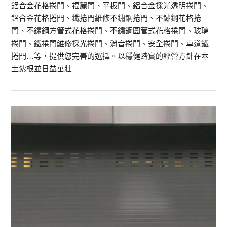
鋁合金花格捲門、福麗門、平板門、鋁合金採光透明捲門、
鋁合金花格捲門、鐵捲門維修不鏽鋼捲門、不鏽鋼花格捲
門、不鏽鋼方管式花格捲門、不鏽鋼圓管式花格捲門、玻璃
捲門、鐵捲門維修採光捲門、消音捲門、安全捲門、車道鐵
捲門…等，提供您完善的選擇。以穩健踏實的經營方針在本
土紮根並日益茁壯