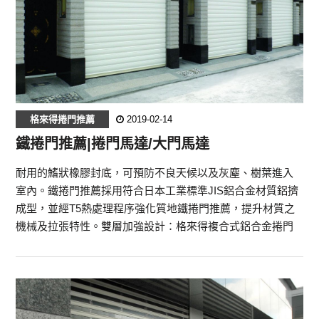
格來得捲門推薦
2019-02-14
鐵捲門推薦|捲門馬達/大門馬達‎
耐用的鰭狀橡膠封底，可預防不良天候以及灰塵、樹葉進入
室內。鐵捲門推薦採用符合日本工業標準JIS鋁合金材質鋁擠
成型，並經T5熱處理程序強化質地鐵捲門推薦，提升材質之
機械及拉張特性。雙層加強設計：格來得複合式鋁合金捲門